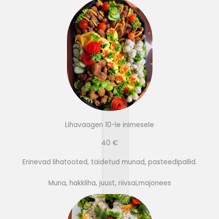
Lihavaagen 10-le inimesele
40 €
Erinevad lihatooted, täidetud munad, pasteedipallid.
Muna, hakkliha, juust, riivsai,majonees