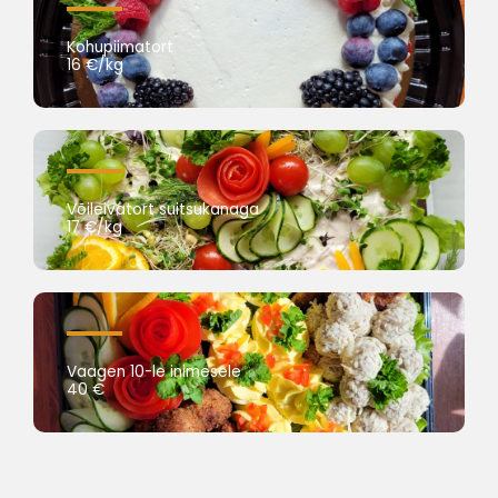
Kohupiimatort
16 €/kg
Võileivatort suitsukanaga
17 €/kg
Vaagen 10-le inimesele
40 €